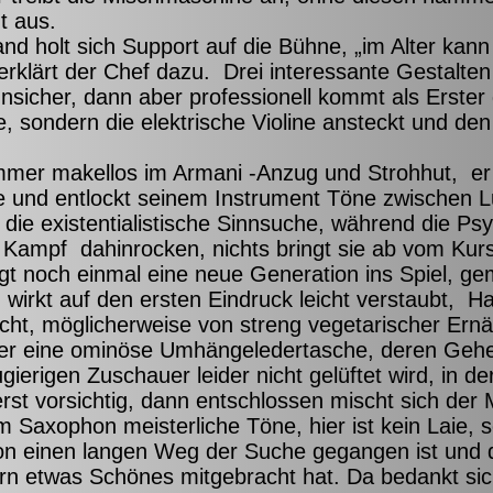
t aus.
nd holt sich Support auf die Bühne, „im Alter kan
rklärt der Chef dazu. Drei interessante Gestalten
icher, dann aber professionell kommt als Erster 
e, sondern die elektrische Violine ansteckt und de
immer makellos im Armani -Anzug und Strohhut, er
 und entlockt seinem Instrument Töne zwischen L
 die existentialistische Sinnsuche, während die P
Kampf dahinrocken, nichts bringt sie ab vom Kurs
gt noch einmal eine neue Generation ins Spiel, gem
wirkt auf den ersten Eindruck leicht verstaubt, Haa
icht, möglicherweise von streng vegetarischer Er
lter eine ominöse Umhängeledertasche, deren Gehe
gierigen Zuschauer leider nicht gelüftet wird, in d
st vorsichtig, dann entschlossen mischt sich der M
 Saxophon meisterliche Töne, hier ist kein Laie, 
n einen langen Weg der Suche gegangen ist und d
ern etwas Schönes mitgebracht hat. Da bedankt sic