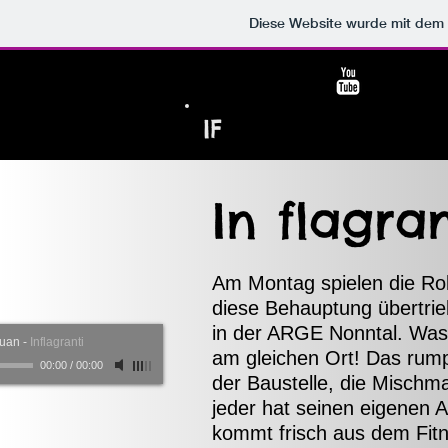
Diese Website wurde mit de
IF
In flagra
Am Montag spielen die Rol
diese Behauptung übertrieb
in der ARGE Nonntal. Was i
tuan
-
Inflagranti
am gleichen Ort! Das rumpe
00:00
/
00:00
der Baustelle, die Mischma
jeder hat seinen eigenen 
kommt frisch aus dem Fitne