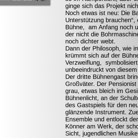
ginge sich das Projekt nich
Noch etwas ist neu: Die Ba
Unterstützung brauchen“, e
Bühne, am Anfang noch uns
der nicht die Bohrmaschin
noch dichter webt.
Dann der Philosoph, wie 
krümmt sich auf der Bühne
Verzweiflung, symbolisiert
unbeeindruckt von diesem 
Der dritte Bühnengast brin
Großväter. Der Pensionist 
grau, etwas bleich im Ges
Bühnenlicht, an der Schu
des Gastspiels für den neu
glänzende Instrument. Zuer
Ensemble und entlockt dem
Könner am Werk, der scho
Sicht, jugendlichen Musik