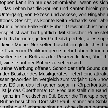
toppen kann ihn nur das Stromkabel, wenn es sich
te, das Leben hat die Spuren und Kanten hinein gem
Untergang, von Exzess und Askese, von Hingabe 
 Stones Gesicht, es könnte Keith Richards sein, aber
t in diesem Falle Fritz Huber. Gewöhnlich ist bei
spiel ist wahrhaft göttlich. Mit stoischer Ruhe ste
Riffs herunter, jeder Griff sitzt perfekt, alles su
r keine Miene. Nur selten huscht ein glückliches Lä
ie Frauen im Publikum gerne mehr haben, könnte 
 wollen sie im Bett aus der Reserve locken, ähnlic
, wie sie auf der Bühne zu sehen sind.
t seine Werbung offener. Schon der tiefe Sound der
 der Besitzer des Musikgerätes liefert eine attra
esser geworden im Vergleich zum Vorjahr: Die Sho
, das ES und das Ich gehen sogar in Körperkontakt,
 ist ja das Überthema: Dr. Fredibus stellt die Ban
ganz im Freudschen Stil. Bevor die Therapie beg
r Bühne besuchen. Dort sitzt Paul Donner am Schla
er treibt die Mischmaschine an, ohne diesen häm