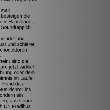
n man
 besteigen die
der Häuslbauer,
n Soundteppich
 windet und
ust und schierer
sychodoktoren
.
eint sind die
re jetzt wirklich
nährung oder dem
imnis im Laufe
er Hand das
usiklehrer ins
sondern ein
en, aus seiner
h Dr. Fredibus