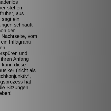
nadenlos
her stehen
früher, aus
 sagt ein
gungen schnauft
hon der
e Nachtseite, vom
ein Inflagranti
den
erspüren und
 ihren Anfang
n kann diese
siker (nicht als
chkonjunktiv“,
ngsprozess hat
die Sitzungen
leben!