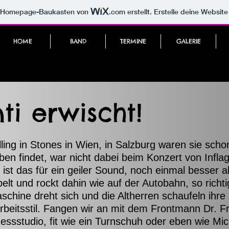
m Homepage-Baukasten von
.com
erstellt. Erstelle deine Websit
HOME
BAND
TERMINE
GALERIE
nti erwischt!
ling in Stones in Wien, in Salzburg waren sie sch
en findet, war nicht dabei beim Konzert von Inflag
st das für ein geiler Sound, noch einmal besser a
lt und rockt dahin wie auf der Autobahn, so richti
schine dreht sich und die Altherren schaufeln ihre 
Arbeitsstil. Fangen wir an mit dem Frontmann Dr. 
ssstudio, fit wie ein Turnschuh oder eben wie Mic