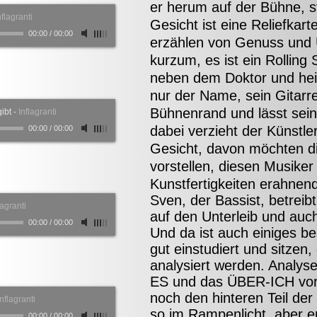
er herum auf der Bühne, s
nflagranti
Gesicht ist eine Reliefkar
00:00
/
00:00
erzählen von Genuss und 
kurzum, es ist ein Rolling
neben dem Doktor und heiß
nur der Name, sein Gitarren
Bühnenrand und lässt seine 
ibt
-
Inflagranti
dabei verzieht der Künstle
00:00
/
00:00
Gesicht, davon möchten d
vorstellen, diesen Musiker
Kunstfertigkeiten erahnend
Sven, der Bassist, betreib
lagranti
auf den Unterleib und auch
00:00
/
00:00
Und da ist auch einiges b
gut einstudiert und sitzen
analysiert werden. Analyse
ES und das ÜBER-ICH vor, 
noch den hinteren Teil de
Inflagranti
so im Rampenlicht, aber 
00:00
/
00:00