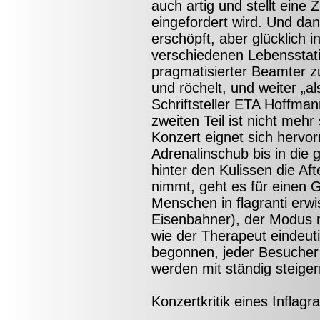
auch artig und stellt ein
eingefordert wird. Und dan
erschöpft, aber glücklich
verschiedenen Lebensstatio
pragmatisierter Beamter z
und röchelt, und weiter „a
Schriftsteller ETA Hoffma
zweiten Teil ist nicht mehr
Konzert eignet sich hervo
Adrenalinschub bis in di
hinter den Kulissen die A
nimmt, geht es für einen 
Menschen in flagranti erw
Eisenbahner), der Modus n
wie der Therapeut eindeuti
begonnen, jeder Besucher 
werden mit ständig steigern
Konzertkritik eines Inflagr