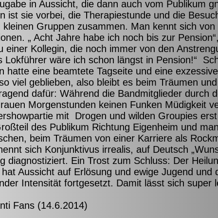
e Zugabe in Aussicht, die dann auch vom Publikum g
n ist sie vorbei, die Therapiestunde und die Besuc
 in kleinen Gruppen zusammen. Man kennt sich von 
nen. „ Acht Jahre habe ich noch bis zur Pension“,
u einer Kollegin, die noch immer von den Anstren
ls Lokführer wäre ich schon längst in Pension!“ Sc
nn hatte eine beamtete Tagseite und eine exzessiv
 so viel geblieben, also bleibt es beim Träumen und 
rragend dafür: Während die Bandmitglieder durch 
e grauen Morgenstunden keinen Funken Müdigkeit v
ftershowpartie mit Drogen und wilden Groupies erst
Großteil des Publikum Richtung Eigenheim und ma
ischen, beim Träumen von einer Karriere als Rockmu
ennt sich Konjunktivus irrealis, auf Deutsch „Wuns
g diagnostiziert. Ein Trost zum Schluss: Der Heilu
hat Aussicht auf Erlösung und ewige Jugend und 
der Intensität fortgesetzt. Damit lässt sich super 
anti Fans (14.6.2014)