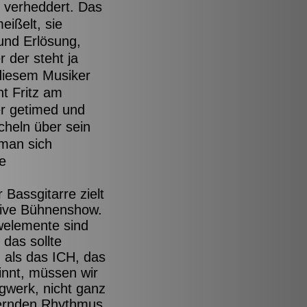
 verheddert. Das
eißelt, sie
und Erlösung,
 der steht ja
 diesem Musiker
ht Fritz am
per getimed und
cheln über sein
man sich
he
 Bassgitarre zielt
ktive Bühnenshow.
welemente sind
 das sollte
d als das ICH, das
innt, müssen wir
gwerk, nicht ganz
mernden Rhythmus