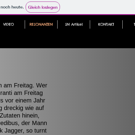
e noch heute.
Gleich loslegen
VIDEO
RESONANZEN
SN Artikel
KONTAKT
on am Freitag. Wer
ranti am Freitag
ls vor einem Jahr
g dreckig wie auf
Zutaten hinein,
Fredibus, der Mann
k Jagger, so turnt